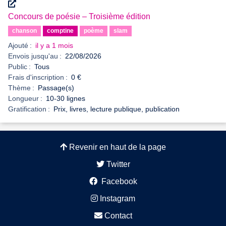
Concours de poésie – Troisième édition
chanson
comptine
poème
slam
Ajouté :
il y a 1 mois
Envois jusqu'au :
22/08/2026
Public :
Tous
Frais d'inscription :
0 €
Thème :
Passage(s)
Longueur :
10-30 lignes
Gratification :
Prix, livres, lecture publique, publication
Revenir en haut de la page
Twitter
Facebook
Instagram
Contact