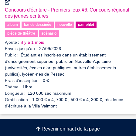
Concours d'écriture - Premiers feux #6, Concours régional
des jeunes écritures
album
bande dessinée
nouvelle
pamphlet
pièce de théâtre
scénario
Ajouté :
il y a 1 mois
Envois jusqu'au :
27/09/2026
Public :
Étudiant·es inscrit·es dans un établissement
d’enseignement supérieur public en Nouvelle-Aquitaine
(universités, écoles d’art publiques, autres établissements
publics), lycéen·nes de Pessac
Frais d'inscription :
0 €
Thème :
Libre.
Longueur :
120 000 sec maximum
Gratification :
1 000 € x 4, 700 € , 500 € x 4, 300 €, résidence
d’écriture à la Villa Valmont
Revenir en haut de la page