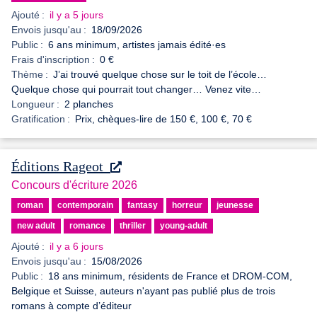
Ajouté :
il y a 5 jours
Envois jusqu'au :
18/09/2026
Public :
6 ans minimum, artistes jamais édité·es
Frais d'inscription :
0 €
Thème :
J’ai trouvé quelque chose sur le toit de l’école…
Quelque chose qui pourrait tout changer… Venez vite…
Longueur :
2 planches
Gratification :
Prix, chèques-lire de 150 €, 100 €, 70 €
Éditions Rageot
Concours d'écriture 2026
roman
contemporain
fantasy
horreur
jeunesse
new adult
romance
thriller
young-adult
Ajouté :
il y a 6 jours
Envois jusqu'au :
15/08/2026
Public :
18 ans minimum, résidents de France et DROM-COM,
Belgique et Suisse, auteurs n'ayant pas publié plus de trois
romans à compte d’éditeur