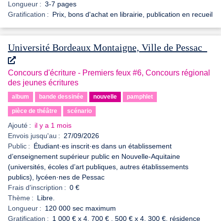
Longueur :
3-7 pages
Gratification :
Prix, bons d'achat en librairie, publication en recueil
Université Bordeaux Montaigne, Ville de Pessac
Concours d'écriture - Premiers feux #6, Concours régional
des jeunes écritures
album
bande dessinée
nouvelle
pamphlet
pièce de théâtre
scénario
Ajouté :
il y a 1 mois
Envois jusqu'au :
27/09/2026
Public :
Étudiant·es inscrit·es dans un établissement
d’enseignement supérieur public en Nouvelle-Aquitaine
(universités, écoles d’art publiques, autres établissements
publics), lycéen·nes de Pessac
Frais d'inscription :
0 €
Thème :
Libre.
Longueur :
120 000 sec maximum
Gratification :
1 000 € x 4, 700 € , 500 € x 4, 300 €, résidence