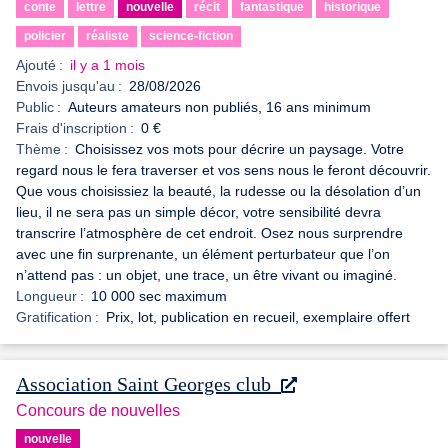
conte
lettre
nouvelle
récit
fantastique
historique
policier
réaliste
science-fiction
Ajouté :
il y a 1 mois
Envois jusqu'au :
28/08/2026
Public :
Auteurs amateurs non publiés, 16 ans minimum
Frais d'inscription :
0 €
Thème :
Choisissez vos mots pour décrire un paysage. Votre
regard nous le fera traverser et vos sens nous le feront découvrir.
Que vous choisissiez la beauté, la rudesse ou la désolation d’un
lieu, il ne sera pas un simple décor, votre sensibilité devra
transcrire l’atmosphère de cet endroit. Osez nous surprendre
avec une fin surprenante, un élément perturbateur que l’on
n’attend pas : un objet, une trace, un être vivant ou imaginé.
Longueur :
10 000 sec maximum
Gratification :
Prix, lot, publication en recueil, exemplaire offert
Association Saint Georges club
Concours de nouvelles
nouvelle