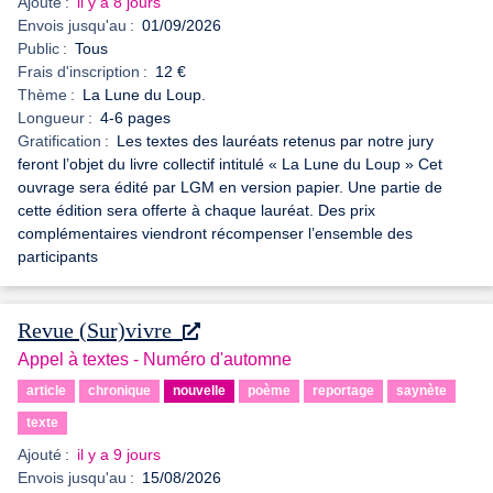
Ajouté :
il y a 8 jours
Envois jusqu'au :
01/09/2026
Public :
Tous
Frais d'inscription :
12 €
Thème :
La Lune du Loup.
Longueur :
4-6 pages
Gratification :
Les textes des lauréats retenus par notre jury
feront l’objet du livre collectif intitulé « La Lune du Loup » Cet
ouvrage sera édité par LGM en version papier. Une partie de
cette édition sera offerte à chaque lauréat. Des prix
complémentaires viendront récompenser l’ensemble des
participants
Revue (Sur)vivre
Appel à textes - Numéro d'automne
article
chronique
nouvelle
poème
reportage
saynète
texte
Ajouté :
il y a 9 jours
Envois jusqu'au :
15/08/2026