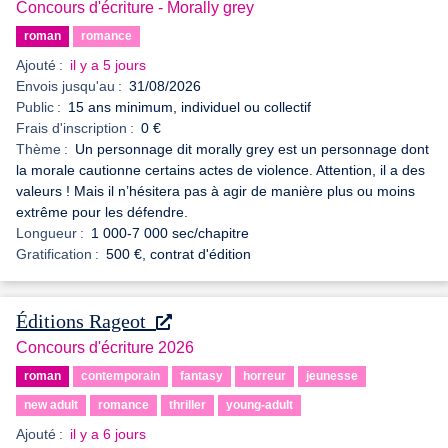
Concours d'écriture - Morally grey
roman
romance
Ajouté :
il y a 5 jours
Envois jusqu'au :
31/08/2026
Public :
15 ans minimum, individuel ou collectif
Frais d'inscription :
0 €
Thème :
Un personnage dit morally grey est un personnage dont
la morale cautionne certains actes de violence. Attention, il a des
valeurs ! Mais il n’hésitera pas à agir de manière plus ou moins
extrême pour les défendre.
Longueur :
1 000-7 000 sec/chapitre
Gratification :
500 €, contrat d'édition
Éditions Rageot
Concours d'écriture 2026
roman
contemporain
fantasy
horreur
jeunesse
new adult
romance
thriller
young-adult
Ajouté :
il y a 6 jours