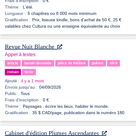
Frais d'inscription :
0 €
Thème :
L'été.
Longueur :
5 chapitres ou 8 000 mots minimum
Gratification :
Prix, liseuse kindle, bons d'achat de 50 €, 25 €
valables chez Cultura ou une enseigne équivalente au choix
Revue Nuit Blanche
Appel à textes
article
bande dessinée
pièce de théâtre
poème
récit
roman
texte
Ajouté :
il y a 1 mois
Envois jusqu'au :
04/09/2026
Public :
Tous
Frais d'inscription :
0 €
Thème :
Paysages : écrire les lieux, habiter le monde.
Gratification :
35 $ CAD/page, publication dans le numéro 180
Cabinet d'édition Plumes Ascendantes