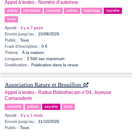
Appel à textes - Numéro d'automne
article
chronique
nouvelle
poème
reportage
saynète
texte
Ajouté :
il y a 7 jours
Envois jusqu'au :
15/08/2026
Public :
Tous
Frais d'inscription :
0 €
Thème :
À la maison.
Longueur :
3 500 sec maximum
Gratification :
Publication dans la revue
Association Rature et Brouillon
Appel à textes - Rattus Bibliothecam n°04, Joyeuse
Camaraderie
nouvelle
poème
saynète
texte
Ajouté :
il y a 1 mois
Envois jusqu'au :
31/10/2026
Public :
Tous