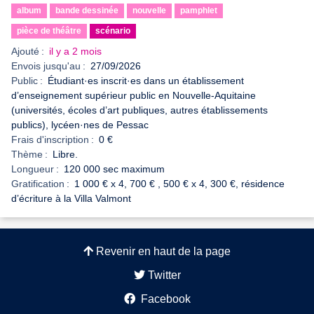
album
bande dessinée
nouvelle
pamphlet
pièce de théâtre
scénario
Ajouté :
il y a 2 mois
Envois jusqu'au :
27/09/2026
Public :
Étudiant·es inscrit·es dans un établissement
d’enseignement supérieur public en Nouvelle-Aquitaine
(universités, écoles d’art publiques, autres établissements
publics), lycéen·nes de Pessac
Frais d'inscription :
0 €
Thème :
Libre.
Longueur :
120 000 sec maximum
Gratification :
1 000 € x 4, 700 € , 500 € x 4, 300 €, résidence
d’écriture à la Villa Valmont
Revenir en haut de la page
Twitter
Facebook