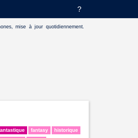
?
hones, mise à jour quotidiennement.
fantastique
fantasy
historique