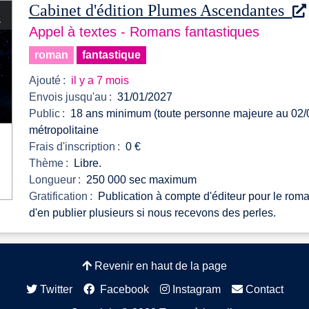
Cabinet d'édition Plumes Ascendantes
Appel à textes - Romans fantastiques
roman
fantastique
Ajouté :
il y a 7 mois
Envois jusqu'au :
31/01/2027
Public :
18 ans minimum (toute personne majeure au 02/0
métropolitaine
Frais d'inscription :
0 €
Thème :
Libre.
Longueur :
250 000 sec maximum
Gratification :
Publication à compte d'éditeur pour le rom
d'en publier plusieurs si nous recevons des perles.
Revenir en haut de la page
Twitter
Facebook
Instagram
Contact