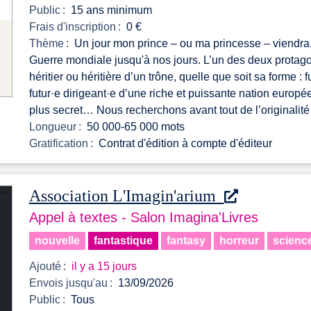
Public :
15 ans minimum
Frais d'inscription :
0 €
Thème :
Un jour mon prince – ou ma princesse – viendra.
Guerre mondiale jusqu'à nos jours. L’un des deux protago
héritier ou héritière d’un trône, quelle que soit sa forme : 
futur·e dirigeant·e d’une riche et puissante nation europé
plus secret… Nous recherchons avant tout de l’originalité e
Longueur :
50 000-65 000 mots
Gratification :
Contrat d'édition à compte d'éditeur
Association L'Imagin'arium
Appel à textes - Salon Imagina'Livres
nouvelle
fantastique
fantasy
horreur
science
Ajouté :
il y a 15 jours
Envois jusqu'au :
13/09/2026
Public :
Tous