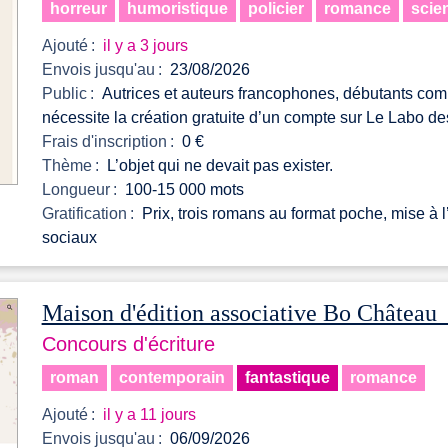
horreur
humoristique
policier
romance
scien
Ajouté :
il y a 3 jours
Envois jusqu'au :
23/08/2026
Public :
Autrices et auteurs francophones, débutants comm
nécessite la création gratuite d’un compte sur Le Labo de
Frais d'inscription :
0 €
Thème :
L’objet qui ne devait pas exister.
Longueur :
100-15 000 mots
Gratification :
Prix, trois romans au format poche, mise à l’
sociaux
Maison d'édition associative Bo Châtea
Concours d'écriture
roman
contemporain
fantastique
romance
Ajouté :
il y a 11 jours
Envois jusqu'au :
06/09/2026